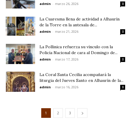
admin
-
marzo 26, 2026
0
La Cuaresma llena de actividad a Alhaurín
de la Torre en la antesala de...
admin
-
marzo 21, 2026
0
La Pollinica refuerza su vínculo con la
Policía Nacional de cara al Domingo de...
admin
-
marzo 17, 2026
0
La Coral Santa Cecilia acompañará la
liturgia del Jueves Santo en Alhaurín de la...
admin
-
marzo 16, 2026
0
1
2
3