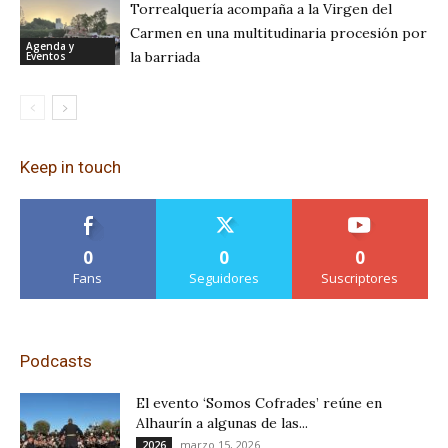
Torrealquería acompaña a la Virgen del
Carmen en una multitudinaria procesión por
Agenda y
la barriada
Eventos
Keep in touch
0
0
0
Fans
Seguidores
Suscriptores
Podcasts
El evento ‘Somos Cofrades’ reúne en
Alhaurín a algunas de las...
marzo 15, 2026
2026