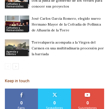
con la junta de gobierno de los Verdes para
Cofradías y
conocer sus proyectos
Hermandades
José Carlos García Romero, elegido nuevo
Hermano Mayor de la Cofradía de Pollinica
Cofradías y
de Alhaurín de la Torre
Hermandades
Torrealquería acompaña a la Virgen del
Carmen en una multitudinaria procesión por
Agenda y
la barriada
Eventos
Keep in touch
0
0
0
Fans
Seguidores
Suscriptores