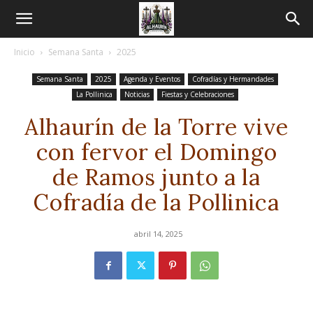
Inicio
Semana Santa
2025
Semana Santa
2025
Agenda y Eventos
Cofradías y Hermandades
La Pollinica
Noticias
Fiestas y Celebraciones
Alhaurín de la Torre vive
con fervor el Domingo
de Ramos junto a la
Cofradía de la Pollinica
abril 14, 2025