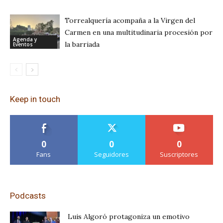
Torrealquería acompaña a la Virgen del
Carmen en una multitudinaria procesión por
Agenda y
la barriada
Eventos
Keep in touch
0
0
0
Fans
Seguidores
Suscriptores
Podcasts
Luis Algoró protagoniza un emotivo