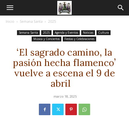
Inicio
Semana Santa
2025
Semana Santa
2025
Agenda y Eventos
Noticias
Cultura
Música y Conciertos
Fiestas y Celebraciones
‘El sagrado camino, la
pasión hecha flamenco’
vuelve a escena el 9 de
abril
marzo 18, 2025