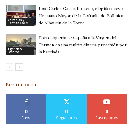
José Carlos García Romero, elegido nuevo
Hermano Mayor de la Cofradía de Pollinica
Cofradías y
de Alhaurín de la Torre
Hermandades
Torrealquería acompaña a la Virgen del
Carmen en una multitudinaria procesión por
Agenda y
la barriada
Eventos
Keep in touch
0
0
0
Fans
Seguidores
Suscriptores