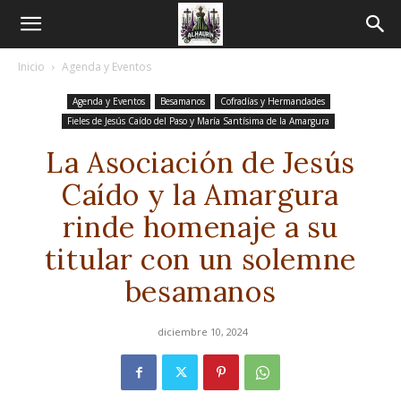
Inicio
Agenda y Eventos
Agenda y Eventos
Besamanos
Cofradías y Hermandades
Fieles de Jesús Caído del Paso y María Santísima de la Amargura
La Asociación de Jesús
Caído y la Amargura
rinde homenaje a su
titular con un solemne
besamanos
diciembre 10, 2024