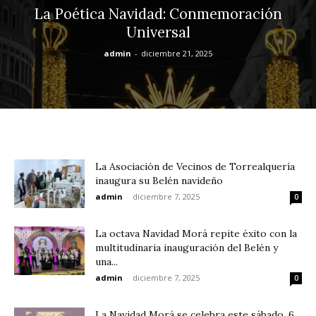
La Poética Navidad: Conmemoración
Universal
admin
-
diciembre 21, 2025
La Asociación de Vecinos de Torrealquería
inaugura su Belén navideño
admin
-
diciembre 7, 2025
0
La octava Navidad Morá repite éxito con la
multitudinaria inauguración del Belén y
una...
admin
-
diciembre 7, 2025
0
La Navidad Morá se celebra este sábado, 6