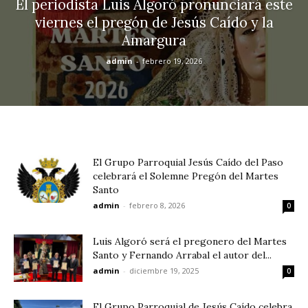
El periodista Luis Algoró pronunciará este
viernes el pregón de Jesús Caído y la
Amargura
admin
-
febrero 19, 2026
El Grupo Parroquial Jesús Caído del Paso
celebrará el Solemne Pregón del Martes
Santo
admin
-
febrero 8, 2026
0
Luis Algoró será el pregonero del Martes
Santo y Fernando Arrabal el autor del...
admin
-
diciembre 19, 2025
0
El Grupo Parroquial de Jesús Caído celebra