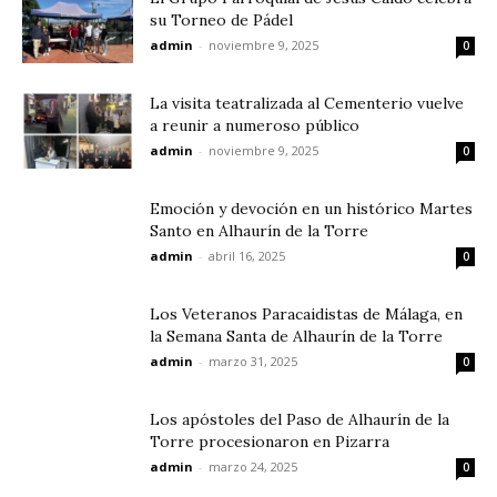
su Torneo de Pádel
admin
-
noviembre 9, 2025
0
La visita teatralizada al Cementerio vuelve
a reunir a numeroso público
admin
-
noviembre 9, 2025
0
Emoción y devoción en un histórico Martes
Santo en Alhaurín de la Torre
admin
-
abril 16, 2025
0
Los Veteranos Paracaidistas de Málaga, en
la Semana Santa de Alhaurín de la Torre
admin
-
marzo 31, 2025
0
Los apóstoles del Paso de Alhaurín de la
Torre procesionaron en Pizarra
admin
-
marzo 24, 2025
0