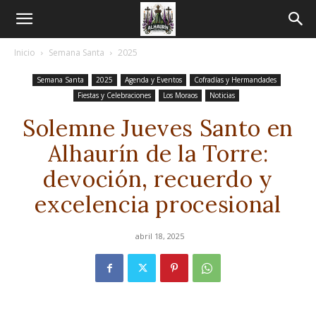
Inicio
Semana Santa
2025
Semana Santa
2025
Agenda y Eventos
Cofradías y Hermandades
Fiestas y Celebraciones
Los Moraos
Noticias
Solemne Jueves Santo en
Alhaurín de la Torre:
devoción, recuerdo y
excelencia procesional
abril 18, 2025