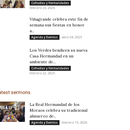
Cofradías y Hermandades
febrero 23, 2026
Viñagrande celebra este fin de
semana sus fiestas en honor
a...
abril 24, 2025
Agenda y Eventos
Los Verdes bendicen su nueva
Casa Hermandad en un
ambiente de...
Cofradías y Hermandades
febrero 22, 2025
atest sermons
La Real Hermandad de los
Moraos celebra su tradicional
almuerzo de...
febrero 15, 2026
Agenda y Eventos