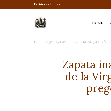
Registrarse / Unirse
Alhaurín
HOME
Inicio
Agenda y Eventos
Zapata inaugura su feria 
Cofrade
Zapata in
de la Vir
preg