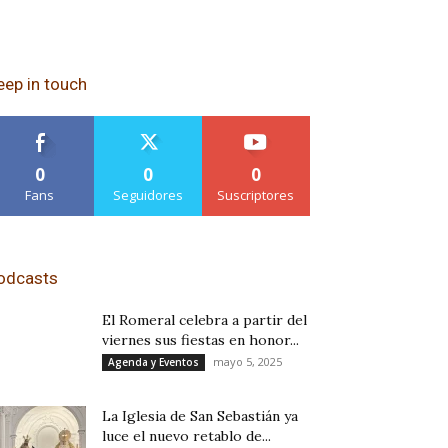
eep in touch
0
0
0
Fans
Seguidores
Suscriptores
odcasts
El Romeral celebra a partir del
viernes sus fiestas en honor...
mayo 5, 2025
Agenda y Eventos
La Iglesia de San Sebastián ya
luce el nuevo retablo de...