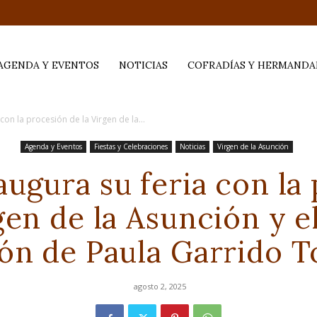
AGENDA Y EVENTOS
NOTICIAS
COFRADÍAS Y HERMANDA
con la procesión de la Virgen de la...
Agenda y Eventos
Fiestas y Celebraciones
Noticias
Virgen de la Asunción
augura su feria con la
gen de la Asunción y 
ón de Paula Garrido T
agosto 2, 2025