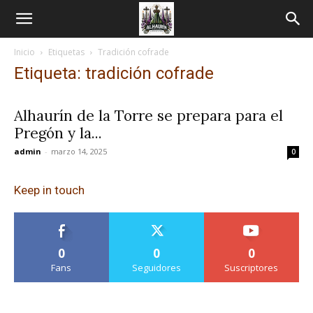
Inicio
Etiquetas
Tradición cofrade
Etiqueta: tradición cofrade
Alhaurín de la Torre se prepara para el
Pregón y la...
admin
-
marzo 14, 2025
0
Keep in touch
0
0
0
Fans
Seguidores
Suscriptores