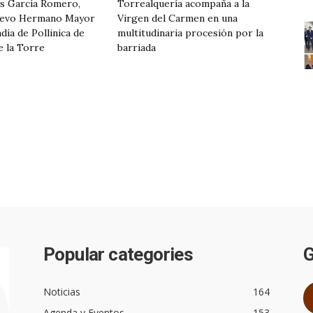
os García Romero,
Torrealquería acompaña a la
uevo Hermano Mayor
Virgen del Carmen en una
día de Pollinica de
multitudinaria procesión por la
e la Torre
barriada
Popular categories
G
Noticias
164
Agenda y Eventos
153