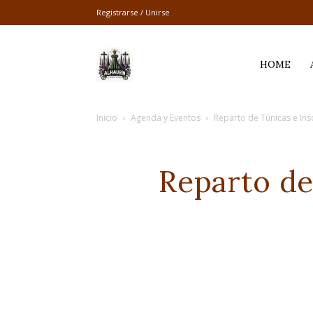
Registrarse / Unirse
Alhaurín
HOME
Inicio
Agenda y Eventos
Reparto de Túnicas e Insc
Cofrade
Reparto de