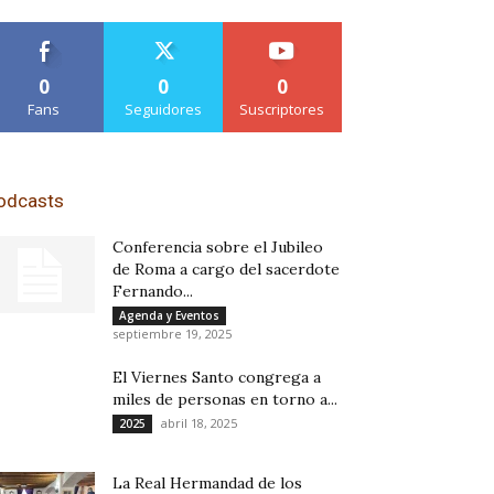
0
0
0
Fans
Seguidores
Suscriptores
odcasts
Conferencia sobre el Jubileo
de Roma a cargo del sacerdote
Fernando...
Agenda y Eventos
septiembre 19, 2025
El Viernes Santo congrega a
miles de personas en torno a...
abril 18, 2025
2025
La Real Hermandad de los