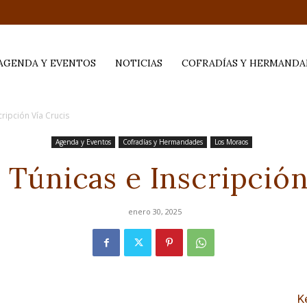
AGENDA Y EVENTOS
NOTICIAS
COFRADÍAS Y HERMANDA
ripción Vía Crucis
Agenda y Eventos
Cofradías y Hermandades
Los Moraos
 Túnicas e Inscripción
enero 30, 2025
K